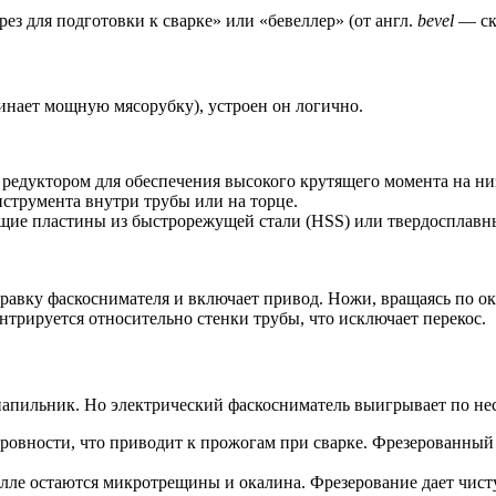
рез для подготовки к сварке» или «бевеллер» (от англ.
bevel
— ск
нает мощную мясорубку), устроен он логично.
редуктором для обеспечения высокого крутящего момента на ни
трумента внутри трубы или на торце.
щие пластины из быстрорежущей стали (HSS) или твердосплавн
равку фаскоснимателя и включает привод. Ножи, вращаясь по ок
трируется относительно стенки трубы, что исключает перекос.
напильник. Но электрический фаскосниматель выигрывает по не
ровности, что приводит к прожогам при сварке. Фрезерованный 
талле остаются микротрещины и окалина. Фрезерование дает чис