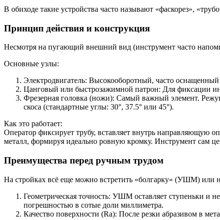
В обиходе такие устройства часто называют «фаскорез», «трубо
Принцип действия и конструкция
Несмотря на пугающий внешний вид (инструмент часто напоми
Основные узлы:
Электродвигатель: Высокооборотный, часто оснащенный 
Цанговый или быстрозажимной патрон: Для фиксации инс
Фрезерная головка (ножи): Самый важный элемент. Режу
скоса (стандартные углы: 30°, 37.5° или 45°).
Как это работает:
Оператор фиксирует трубу, вставляет внутрь направляющую оп
металл, формируя идеально ровную кромку. Инструмент сам цен
Преимущества перед ручным трудом
На стройках всё еще можно встретить «болгарку» (УШМ) или 
Геометрическая точность: УШМ оставляет ступеньки и не
погрешностью в сотые доли миллиметра.
Качество поверхности (Ra): После резки абразивом в ме